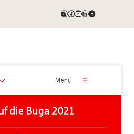
Instagram
Facebook
YouTube
LinkedIn
Link
Menü
uf die Buga 2021