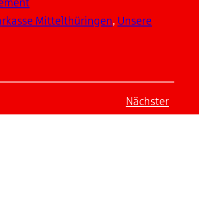
ement
rkasse Mittelthüringen
, 
Unsere
Nächster