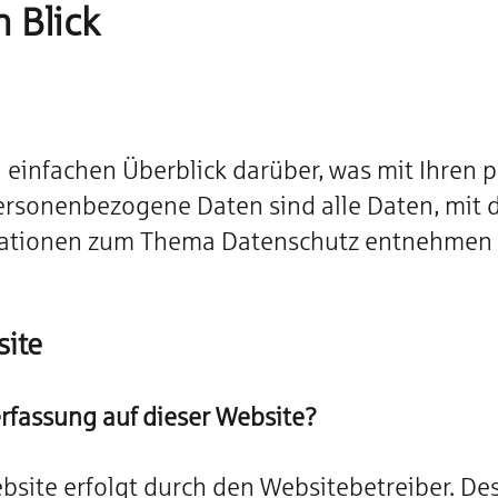
w
 Blick
ö
r
t
e
 einfachen Überblick darüber, was mit Ihren
r
rsonenbezogene Daten sind alle Daten, mit de
mationen zum Thema Datenschutz entnehmen S
site
erfassung auf dieser Website?
ebsite erfolgt durch den Websitebetreiber. 