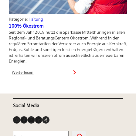
Kategorie:
Haltung
100% Ökostrom
Seit dem Jahr 2019 nutzt die Sparkasse Mittelthüringen in allen
Regional- und BeratungsCentern Ökostrom. Während in den
regulären Stromtarifen der Versorger auch Energie aus Kernkraft,
Erdgas, Kohle und sonstigen fossilen Energieträgern enthalten
ist, erhalten wir unseren Strom ausschließlich aus erneuerbaren
Energien.
Weiterlesen
:
100%
Ökostrom
Social Media
Instagram
Facebook
YouTube
LinkedIn
Link
S