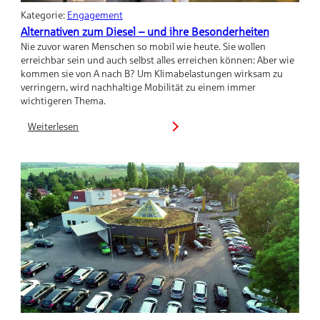
Kategorie:
Engagement
Alternativen zum Diesel – und ihre Besonderheiten
Nie zuvor waren Menschen so mobil wie heute. Sie wollen
erreichbar sein und auch selbst alles erreichen können: Aber wie
kommen sie von A nach B? Um Klimabelastungen wirksam zu
verringern, wird nachhaltige Mobilität zu einem immer
wichtigeren Thema.
Weiterlesen
:
Alternativen
zum
Diesel
–
und
ihre
Besonderheiten