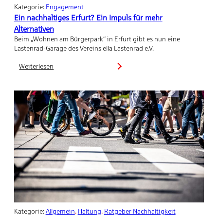
Kategorie:
Engagement
Ein nachhaltiges Erfurt? Ein Impuls für mehr
Alternativen
Beim „Wohnen am Bürgerpark“ in Erfurt gibt es nun eine
Lastenrad-Garage des Vereins ella Lastenrad e.V.
Weiterlesen
:
Ein
nachhaltiges
Erfurt?
Ein
Impuls
für
mehr
Alternativen
Kategorie:
Allgemein
, 
Haltung
, 
Ratgeber Nachhaltigkeit