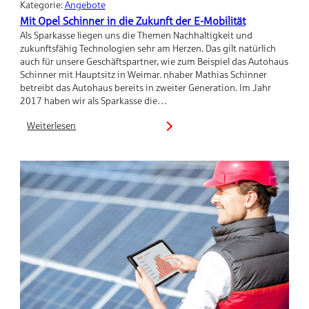
Kategorie:
Angebote
Mit Opel Schinner in die Zukunft der E-Mobilität
Als Sparkasse liegen uns die Themen Nachhaltigkeit und
zukunftsfähig Technologien sehr am Herzen. Das gilt natürlich
auch für unsere Geschäftspartner, wie zum Beispiel das Autohaus
Schinner mit Hauptsitz in Weimar. nhaber Mathias Schinner
betreibt das Autohaus bereits in zweiter Generation. Im Jahr
2017 haben wir als Sparkasse die…
Weiterlesen
:
Mit
Opel
Schinner
in
die
Zukunft
der
E-
Mobilität