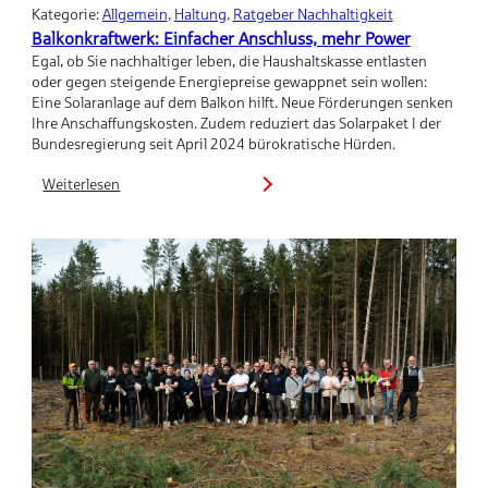
Kategorie:
Allgemein
, 
Haltung
, 
Ratgeber Nachhaltigkeit
Balkonkraftwerk: Einfacher Anschluss, mehr Power
Egal, ob Sie nachhaltiger leben, die Haushaltskasse entlasten
oder gegen steigende Energiepreise gewappnet sein wollen:
Eine Solaranlage auf dem Balkon hilft. Neue Förderungen senken
Ihre Anschaffungskosten. Zudem reduziert das Solarpaket I der
Bundesregierung seit April 2024 bürokratische Hürden.
Weiterlesen
:
Balkonkraftwerk:
Einfacher
Anschluss,
mehr
Power