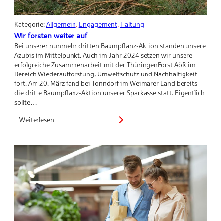
Kategorie:
Allgemein
, 
Engagement
, 
Haltung
Wir forsten weiter auf
Bei unserer nunmehr dritten Baumpflanz-Aktion standen unsere
Azubis im Mittelpunkt. Auch im Jahr 2024 setzen wir unsere
erfolgreiche Zusammenarbeit mit der ThüringenForst AöR im
Bereich Wiederaufforstung, Umweltschutz und Nachhaltigkeit
fort. Am 20. März fand bei Tonndorf im Weimarer Land bereits
die dritte Baumpflanz-Aktion unserer Sparkasse statt. Eigentlich
sollte…
Weiterlesen
:
Wir
forsten
weiter
auf