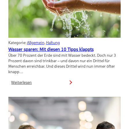
Kategorie:
Allgemein
, 
Haltung
Wasser sparen: Mit diesen 10 Tipps klappts
Über 70 Prozent der Erde sind mit Wasser bedeckt. Doch nur 3
Prozent davon sind trinkbar – und davon nur ein Drittel für
Menschen erreichbar. Und dieses Drittel wird nun immer öfter
knapp…
Weiterlesen
:
Wasser
sparen:
Mit
diesen
10
Tipps
klappts