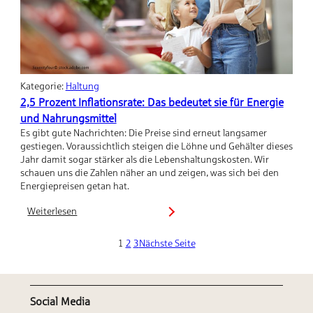
Kategorie:
Haltung
2,5 Prozent Inflationsrate: Das bedeutet sie für Energie
und Nahrungsmittel
Es gibt gute Nachrichten: Die Preise sind erneut langsamer
gestiegen. Voraussichtlich steigen die Löhne und Gehälter dieses
Jahr damit sogar stärker als die Lebenshaltungskosten. Wir
schauen uns die Zahlen näher an und zeigen, was sich bei den
Energiepreisen getan hat.
Weiterlesen
:
2,5
1
2
3
Nächste Seite
Prozent
Inflationsrate:
Das
bedeutet
sie
Social Media
für