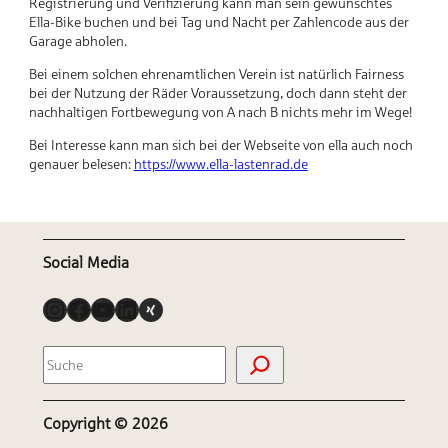
Registrierung und Verifizierung kann man sein gewünschtes
Ella-Bike buchen und bei Tag und Nacht per Zahlencode aus der
Garage abholen.
Bei einem solchen ehrenamtlichen Verein ist natürlich Fairness
bei der Nutzung der Räder Voraussetzung, doch dann steht der
nachhaltigen Fortbewegung von A nach B nichts mehr im Wege!
Bei Interesse kann man sich bei der Webseite von ella auch noch
genauer belesen:
https://www.ella-lastenrad.de
Social Media
Instagram
Facebook
YouTube
LinkedIn
Link
S
u
c
h
Copyright ©
2026
e