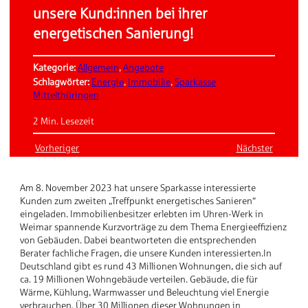
unsere Kund:innen bei ihrer
energetischen Sanierung!
Kategorie:
Allgemein
, 
Angebote
Schlagwörter:
Energie
, 
Immobilie
, 
Sparkasse
Mittelthüringen
2 Min. Lesezeit
Vorheriger
Nächster
Am 8. November 2023 hat unsere Sparkasse interessierte
Kunden zum zweiten „Treffpunkt energetisches Sanieren“
eingeladen. Immobilienbesitzer erlebten im Uhren-Werk in
Weimar spannende Kurzvorträge zu dem Thema Energieeffizienz
von Gebäuden. Dabei beantworteten die entsprechenden
Berater fachliche Fragen, die unsere Kunden interessierten.In
Deutschland gibt es rund 43 Millionen Wohnungen, die sich auf
ca. 19 Millionen Wohngebäude verteilen. Gebäude, die für
Wärme, Kühlung, Warmwasser und Beleuchtung viel Energie
verbrauchen. Über 30 Millionen dieser Wohnungen in