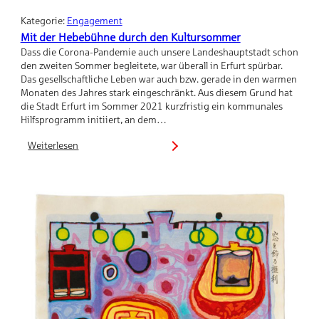
Kategorie:
Engagement
Mit der Hebebühne durch den Kultursommer
Dass die Corona-Pandemie auch unsere Landeshauptstadt schon
den zweiten Sommer begleitete, war überall in Erfurt spürbar.
Das gesellschaftliche Leben war auch bzw. gerade in den warmen
Monaten des Jahres stark eingeschränkt. Aus diesem Grund hat
die Stadt Erfurt im Sommer 2021 kurzfristig ein kommunales
Hilfsprogramm initiiert, an dem…
Weiterlesen
:
Mit
der
Hebebühne
durch
den
Kultursommer