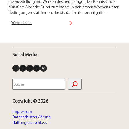
die Ausstellung mit Werken des herausragenden Renaissance-
Künstlers Albrecht Dürer zumindest in den ersten Wochen unter
Bedingungen stattfinden, die bis dahin als normal galten.
Weiterlesen
:
Das
Kunsthaus
öffnet
(für)
die
Social Media
Pforte
Instagram
Facebook
YouTube
LinkedIn
Link
S
u
c
h
Copyright ©
2026
e
n
Impressum
Datenschutzerklärung
Haftungsausschluss